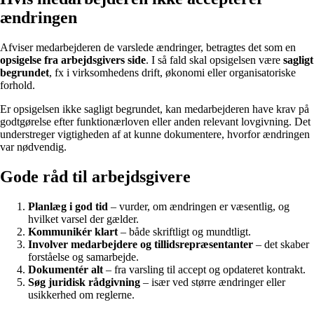
ændringen
Afviser medarbejderen de varslede ændringer, betragtes det som en
opsigelse fra arbejdsgivers side
. I så fald skal opsigelsen være
sagligt
begrundet
, fx i virksomhedens drift, økonomi eller organisatoriske
forhold.
Er opsigelsen ikke sagligt begrundet, kan medarbejderen have krav på
godtgørelse efter funktionærloven eller anden relevant lovgivning. Det
understreger vigtigheden af at kunne dokumentere, hvorfor ændringen
var nødvendig.
Gode råd til arbejdsgivere
Planlæg i god tid
– vurder, om ændringen er væsentlig, og
hvilket varsel der gælder.
Kommunikér klart
– både skriftligt og mundtligt.
Involver medarbejdere og tillidsrepræsentanter
– det skaber
forståelse og samarbejde.
Dokumentér alt
– fra varsling til accept og opdateret kontrakt.
Søg juridisk rådgivning
– især ved større ændringer eller
usikkerhed om reglerne.