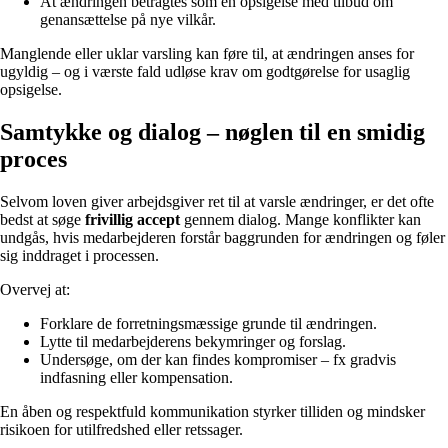
At ændringen betragtes som en opsigelse med tilbud om
genansættelse på nye vilkår.
Manglende eller uklar varsling kan føre til, at ændringen anses for
ugyldig – og i værste fald udløse krav om godtgørelse for usaglig
opsigelse.
Samtykke og dialog – nøglen til en smidig
proces
Selvom loven giver arbejdsgiver ret til at varsle ændringer, er det ofte
bedst at søge
frivillig accept
gennem dialog. Mange konflikter kan
undgås, hvis medarbejderen forstår baggrunden for ændringen og føler
sig inddraget i processen.
Overvej at:
Forklare de forretningsmæssige grunde til ændringen.
Lytte til medarbejderens bekymringer og forslag.
Undersøge, om der kan findes kompromiser – fx gradvis
indfasning eller kompensation.
En åben og respektfuld kommunikation styrker tilliden og mindsker
risikoen for utilfredshed eller retssager.