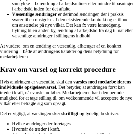
samtykke – fx ændring af arbejdsrutiner eller mindre tilpasninger
i arbejdstid inden for det aftalte.
Væsentlige ændringer
er derimod ændringer, der i praksis
svarer til en opsigelse af den eksisterende kontrakt og et tilbud
om ansættelse på nye vilkår. Det kan fx være lønnedgang,
flytning til en anden by, ændring af arbejdstid fra dag til nat eller
væsentlige ændringer i stillingens indhold.
At vurdere, om en ændring er væsentlig, afhænger af en konkret
vurdering – både af ændringens karakter og dens betydning for
medarbejderen.
Krav om varsel og korrekt procedure
Hvis ændringen er væsentlig, skal den
varsles med medarbejderens
individuelle opsigelsesvarsel
. Det betyder, at ændringen først kan
træde i kraft, når varslet udløber. Medarbejderen har i den periode
mulighed for at tage stilling til, om vedkommende vil acceptere de nye
vilkår eller betragte sig som opsagt.
Det er vigtigt, at varslingen sker
skriftligt
og tydeligt beskriver:
Hvilke ændringer der foretages.
Hvornår de træder i kraft.