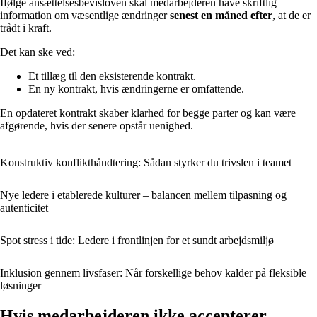
Ifølge ansættelsesbevisloven skal medarbejderen have skriftlig
information om væsentlige ændringer
senest en måned efter
, at de er
trådt i kraft.
Det kan ske ved:
Et tillæg til den eksisterende kontrakt.
En ny kontrakt, hvis ændringerne er omfattende.
En opdateret kontrakt skaber klarhed for begge parter og kan være
afgørende, hvis der senere opstår uenighed.
Konstruktiv konflikthåndtering: Sådan styrker du trivslen i teamet
Nye ledere i etablerede kulturer – balancen mellem tilpasning og
autenticitet
Spot stress i tide: Ledere i frontlinjen for et sundt arbejdsmiljø
Inklusion gennem livsfaser: Når forskellige behov kalder på fleksible
løsninger
Hvis medarbejderen ikke accepterer