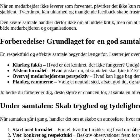
Når en medarbejder ikke leverer som forventet, påvirker det ikke kun r
sjældent. Tværtimod kan uklarhed og manglende feedback skabe frustr
Den svære samtale handler derfor ikke om at uddele kritik, men om at tag
både medarbejderen og organisationen.
Forberedelse: Grundlaget for en god samta
En respektfuld og effektiv samtale begynder længe før, I sætter jer ove
Klarlæg fakta
– Hvad er det konkret, der ikke fungerer? Undgå g
Afstem formålet
– Hvad ønsker du, at samtalen skal føre til? Er 
Overvej medarbejderens perspektiv
– Hvad kan ligge bag den 
Planlæg rammerne
– Vælg et neutralt sted, afsæt god tid, og sørg
Jo bedre du forbereder dig, desto større er chancen for, at samtalen bliv
Under samtalen: Skab tryghed og tydelighe
Når samtalen går i gang, handler det om at skabe en atmosfære, hvor me
Start med formålet
– Fortæl, hvorfor I mødes, og hvad du håber
Vær konkret og respektfuld
– Beskriv observationer frem for vu