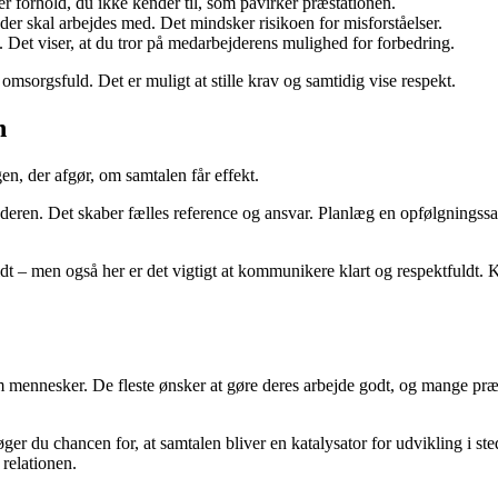
r forhold, du ikke kender til, som påvirker præstationen.
r skal arbejdes med. Det mindsker risikoen for misforståelser.
. Det viser, at du tror på medarbejderens mulighed for forbedring.
omsorgsfuld. Det er muligt at stille krav og samtidig vise respekt.
n
en, der afgør, om samtalen får effekt.
deren. Det skaber fælles reference og ansvar. Planlæg en opfølgningssamt
ridt – men også her er det vigtigt at kommunikere klart og respektfuldt.
mennesker. De fleste ønsker at gøre deres arbejde godt, og mange præst
 du chancen for, at samtalen bliver en katalysator for udvikling i ste
relationen.