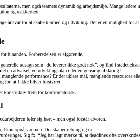
esultaterne, men også teamets dynamik og arbejdsmiljø. Mange ledere ud
ation og usikkerhed.
e ansvar for at skabe klarhed og udvikling. Det er en mulighed for at ge
le
r for hinanden. Forberedelsen er afgørende.
enerelle udsagn som “du leverer ikke godt nok”, og find i stedet eksem
det en advarsel, en udviklingsplan eller en gensidig afklaring?
manglende performance? Er der uklare mål, manglende ressourcer elle
 for, at I ikke bliver forstyrret.
er konstruktiv frem for konfrontatorisk.
d
darbejderen føler sig hørt – men også forstår alvoren.
, I kan opnå sammen. Det skaber retning og ro.
rderinger. Sig fx: “Jeg har lagt mærke til, at deadlines ofte overskrides