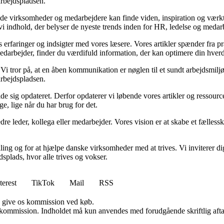
 arbejdspladsen.
 virksomheder og medarbejdere kan finde viden, inspiration og værktøjer
vi indhold, der belyser de nyeste trends inden for HR, ledelse og medar
s erfaringer og indsigter med vores læsere. Vores artikler spænder fra p
edarbejder, finder du værdifuld information, der kan optimere din hverd
i tror på, at en åben kommunikation er nøglen til et sundt arbejdsmiljø
 arbejdspladsen.
olde sig opdateret. Derfor opdaterer vi løbende vores artikler og ressourc
ge, lige når du har brug for det.
edre leder, kollega eller medarbejder. Vores vision er at skabe et fælless
kling og for at hjælpe danske virksomheder med at trives. Vi inviterer di
plads, hvor alle trives og vokser.
terest
TikTok
Mail
RSS
n give os kommission ved køb.
få kommission. Indholdet må kun anvendes med forudgående skriftlig afta