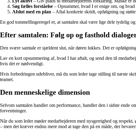
Lyt aktivt
– Giv plads til medarbejderens forklaring. Måske er de
Søg fælles forståelse
– Opsummer, hvad I er enige om, og hvad de
Afslut med en plan
– Aftal konkrete skridt, opfølgning og støtte
En god tommelfingerregel er, at samtalen skal være lige dele tydelig og 
Efter samtalen: Følg op og fasthold dialoge
Den svære samtale er sjældent slut, når døren lukkes. Det er opfølgning
Lav en kort opsummering af, hvad I har aftalt, og send den til medarbej
hvis det er nødvendigt.
Hvis forbedringen udebliver, må du som leder tage stilling til næste sk
teamet.
Den menneskelige dimension
Selvom samtalen handler om performance, handler den i sidste ende om 
forventninger.
Når du som leder møder medarbejderen med nysgerrighed og respekt, øger
– men det kræver endnu mere mod at tage den på en måde, der bevarer 