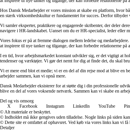
at inspirere til nye tanker og tilgange, der kan forbedre relationerne på
Hos Dansk Medarbejder er vores mission at skabe en platform, hvor både
en stærk virksomhedskultur er fundamentet for succes. Derfor tilbyder 
Vi samler eksperter, praktikere og engagerede skribenter, der deler dere
navigere i HR-landskabet. Uanset om du er HR-specialist, leder eller m
Vores fokus er på at fremme dialogen mellem ledelse og medarbejdere. V
at inspirere til nye tanker og tilgange, der kan forbedre relationerne på
I en tid, hvor arbejdsmarkedet konstant udvikler sig, er det vigtigt at h
tendenser og værktøjer. Vi gør det nemt for dig at finde det, du skal bru
Vi er mere end blot et medie; vi er en del af din rejse mod at blive en b
arbejder sammen, kan vi opnå mere.
Dansk Medarbejder eksisterer for at støtte dig i din professionelle udvi
blive en del af vores voksende netværk. Sammen kan vi skabe en arbejds
Del og vis omsorg
X
Facebook
Instagram
LinkedIn
YouTube
Pin
© Alt materiale er beskyttet.
© Indholdet må ikke gengives uden tilladelse. Nogle links på siden ka
© Dette site er omfattet af ophavsret. Ved køb via vores links kan vi 
Detaljer