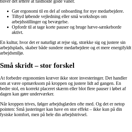
bliver det lettere at fastholde gode vaner.
Gør ergonomi til en del af onboarding for nye medarbejdere.
Tilbyd løbende vejledning eller små workshops om
arbejdsstillinger og bevægelse.
Opfordr til at tage korte pauser og bruge hæve-sænkeborde
aktivt.
En kultur, hvor det er naturligt at rejse sig, strække sig og justere sin
arbejdsplads, skaber både sundere medarbejdere og et mere energifyldt
arbejdsmiljø.
Små skridt – stor forskel
At forbedre ergonomien kræver ikke store investeringer. Det handler
om at være opmærksom på kroppen og justere lidt ad gangen. En
bedre stol, en korrekt placeret skærm eller blot flere pauser i løbet af
dagen kan gøre underværker.
Når kroppen trives, følger arbejdsglæden ofte med. Og det er netop
pointen: Små justeringer kan have en stor effekt – ikke kun på din
fysiske komfort, men på hele din arbejdstrivsel.