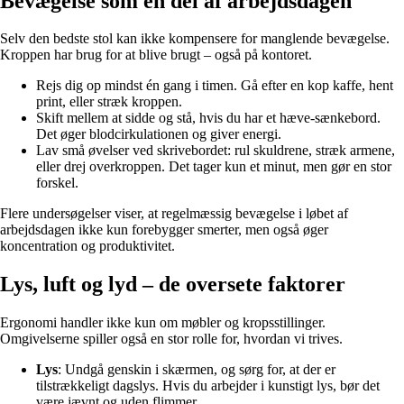
Bevægelse som en del af arbejdsdagen
Selv den bedste stol kan ikke kompensere for manglende bevægelse.
Kroppen har brug for at blive brugt – også på kontoret.
Rejs dig op mindst én gang i timen. Gå efter en kop kaffe, hent
print, eller stræk kroppen.
Skift mellem at sidde og stå, hvis du har et hæve-sænkebord.
Det øger blodcirkulationen og giver energi.
Lav små øvelser ved skrivebordet: rul skuldrene, stræk armene,
eller drej overkroppen. Det tager kun et minut, men gør en stor
forskel.
Flere undersøgelser viser, at regelmæssig bevægelse i løbet af
arbejdsdagen ikke kun forebygger smerter, men også øger
koncentration og produktivitet.
Lys, luft og lyd – de oversete faktorer
Ergonomi handler ikke kun om møbler og kropsstillinger.
Omgivelserne spiller også en stor rolle for, hvordan vi trives.
Lys
: Undgå genskin i skærmen, og sørg for, at der er
tilstrækkeligt dagslys. Hvis du arbejder i kunstigt lys, bør det
være jævnt og uden flimmer.