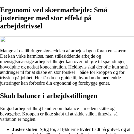
Ergonomi ved skærmarbejde: Små
justeringer med stor effekt på
arbejdstrivsel
Mange af os tilbringer størstedelen af arbejdsdagen foran en skærm.
Det kan virke harmløst, men stillesiddende arbejde og
uhensigtsmæssige arbejdsstillinger kan over tid føre til spændinger,
hovedpine og nedsat koncentration. Heldigvis skal der ofte kun små
ændringer til for at skabe en stor forskel – både for kroppen og for
trivslen på jobbet. Her får du en guide til, hvordan du med enkle
justeringer kan forbedre din ergonomi og forebygge gener.
Skab balance i arbejdsstillingen
En god arbejdsstilling handler om balance – mellem støtte og
bevægelse. Kroppen er ikke skabt til at sidde stille i timevis, så
variation er nøglen.
Justér stolen
: Sørg for, at fødderne hviler fladt på gulvet, og at