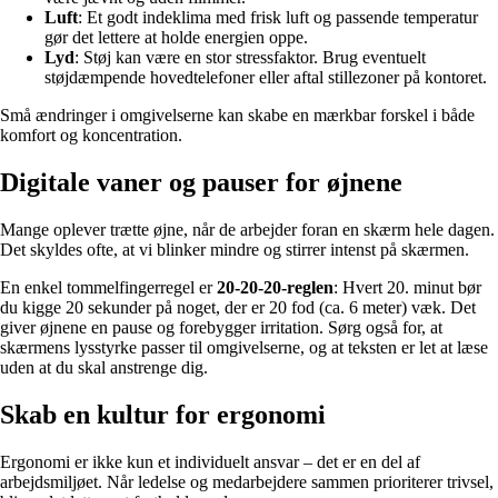
Luft
: Et godt indeklima med frisk luft og passende temperatur
gør det lettere at holde energien oppe.
Lyd
: Støj kan være en stor stressfaktor. Brug eventuelt
støjdæmpende hovedtelefoner eller aftal stillezoner på kontoret.
Små ændringer i omgivelserne kan skabe en mærkbar forskel i både
komfort og koncentration.
Digitale vaner og pauser for øjnene
Mange oplever trætte øjne, når de arbejder foran en skærm hele dagen.
Det skyldes ofte, at vi blinker mindre og stirrer intenst på skærmen.
En enkel tommelfingerregel er
20-20-20-reglen
: Hvert 20. minut bør
du kigge 20 sekunder på noget, der er 20 fod (ca. 6 meter) væk. Det
giver øjnene en pause og forebygger irritation. Sørg også for, at
skærmens lysstyrke passer til omgivelserne, og at teksten er let at læse
uden at du skal anstrenge dig.
Skab en kultur for ergonomi
Ergonomi er ikke kun et individuelt ansvar – det er en del af
arbejdsmiljøet. Når ledelse og medarbejdere sammen prioriterer trivsel,