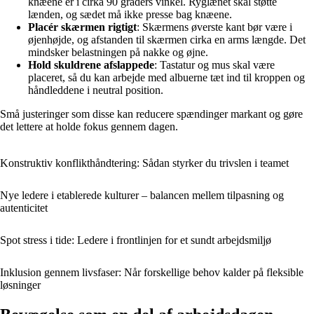
knæene er i cirka 90 graders vinkel. Ryglænet skal støtte
lænden, og sædet må ikke presse bag knæene.
Placér skærmen rigtigt
: Skærmens øverste kant bør være i
øjenhøjde, og afstanden til skærmen cirka en arms længde. Det
mindsker belastningen på nakke og øjne.
Hold skuldrene afslappede
: Tastatur og mus skal være
placeret, så du kan arbejde med albuerne tæt ind til kroppen og
håndleddene i neutral position.
Små justeringer som disse kan reducere spændinger markant og gøre
det lettere at holde fokus gennem dagen.
Konstruktiv konflikthåndtering: Sådan styrker du trivslen i teamet
Nye ledere i etablerede kulturer – balancen mellem tilpasning og
autenticitet
Spot stress i tide: Ledere i frontlinjen for et sundt arbejdsmiljø
Inklusion gennem livsfaser: Når forskellige behov kalder på fleksible
løsninger